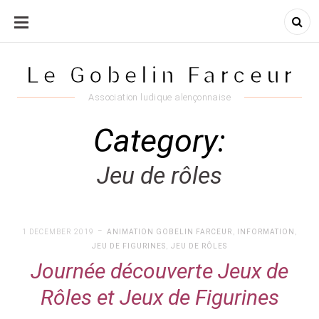
SKIP
TO
CONTENT
Le Gobelin Farceur
Le Gobelin Farceur
Association ludique alençonnaise
Category:
Jeu de rôles
1 DECEMBER 2019
ANIMATION GOBELIN FARCEUR
,
INFORMATION
,
JEU DE FIGURINES
,
JEU DE RÔLES
Journée découverte Jeux de
Rôles et Jeux de Figurines